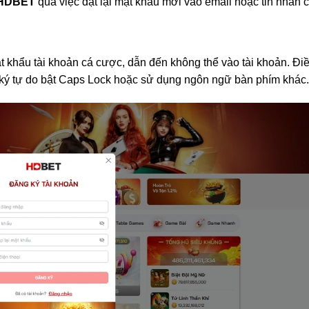
 HDBET
qua việc đặt lại mật khẩu mới vào email hoặc tin nhắn 
t khẩu tài khoản cá cược, dẫn đến không thể vào tài khoản. Đi
i ký tự do bật Caps Lock hoặc sử dụng ngôn ngữ bàn phím khác