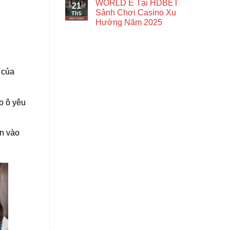
WORLD E Tại HDBET
21
Sảnh Chơi Casino Xu
Th5
Hướng Năm 2025
 của
o ô yêu
ạn vào