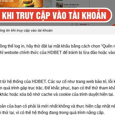
ng tin khi truy cập vào tài khoản
ng thể log in, hãy thử đặt lại mật khẩu bằng cách chọn “Quên 
chỉ website chính thức của HDBET để tránh bị lừa đảo hoặc và
t từ hệ thống của HDBET. Các sự cố như trang web bảo trì, lỗi k
quá trình gặp trục trặc. Để khắc phục, bạn có thể thử tham kh
khác hoặc xóa bộ nhớ cache và cookie của trình duyệt hiện tại.
ản của bạn có phải là mới nhất không và thực hiện cập nhật n
i thử lại, vì có thể hệ thống đang trong quá trình nâng cấp.