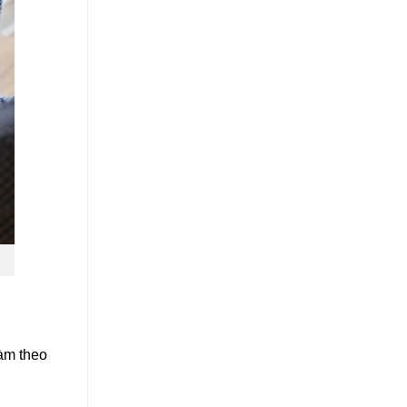
àm theo