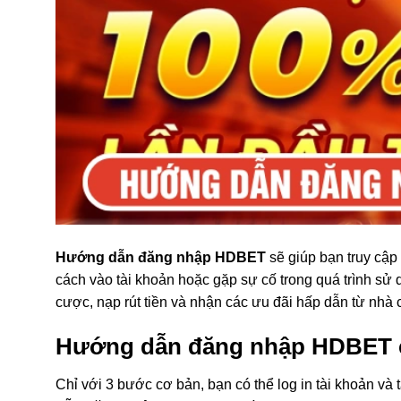
Hướng dẫn đăng nhập HDBET
sẽ giúp bạn truy cập
cách vào tài khoản hoặc gặp sự cố trong quá trình sử 
cược, nạp rút tiền và nhận các ưu đãi hấp dẫn từ nhà cá
Hướng dẫn đăng nhập HDBET c
Chỉ với 3 bước cơ bản, bạn có thể log in tài khoản v