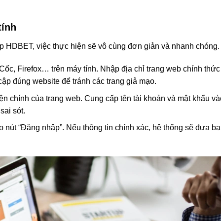
tính
 HDBET, việc thực hiện sẽ vô cùng đơn giản và nhanh chóng.
c, Firefox… trên máy tính. Nhập địa chỉ trang web chính thức
ập đúng website để tránh các trang giả mạo.
ện chính của trang web. Cung cấp tên tài khoản và mật khẩu và
sai sót.
o nút “Đăng nhập”. Nếu thông tin chính xác, hệ thống sẽ đưa b